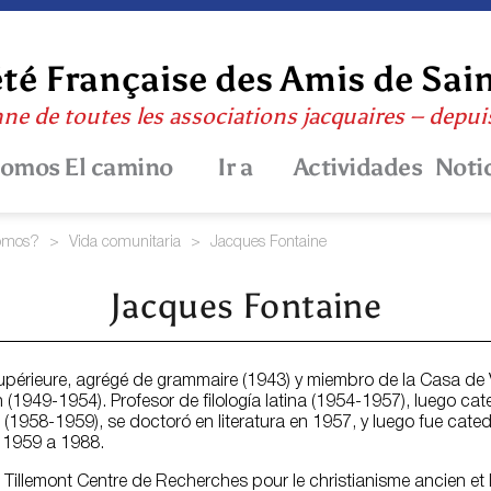
té Française des Amis de Sai
nne de toutes les associations jacquaires – depu
somos
El camino
Ir a
Actividades
Noti
omos?
>
Vida comunitaria
>
Jacques Fontaine
Jacques Fontaine
upérieure, agrégé de grammaire (1943) y miembro de la Casa de
(1949-1954). Profesor de filología latina (1954-1957), luego cated
958-1959), se doctoró en literatura en 1957, y luego fue catedrá
e 1959 a 1988.
e Tillemont Centre de Recherches pour le christianisme ancien et l