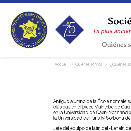
Skip
to
content
Socié
La plus ancie
Quiénes 
Accueil
>
Quiénes somos
>
¿Quiénes s
Antiguo alumno de la École normale s
clásicas en el Lycée Malherbe de Caen 
en la Universidad de Caen-Normandie (1
la Universidad de París IV-Sorbona d
Jefe del equipo de latín del «Lenain d