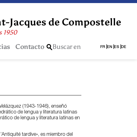
nt-Jacques de Compostelle
is 1950
cias
Contacto
Buscar en
FR
EN
ES
DE
 Velázquez (1943-1946), enseñó
rático de lengua y literatura latinas
tico de lengua y literatura latinas en
’Antiquité tardive», es miembro del