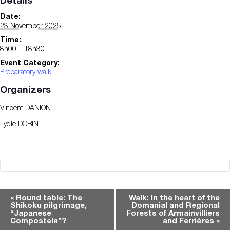
Details
Date:
23 November 2025
Time:
8h00 – 18h30
Event Category:
Preparatory walk
Organizers
Vincent DANION
Lydie DOBIN
Event
«
Round table: The
Walk: In the heart of the
Shikoku pilgrimage,
Domanial and Regional
Navigation
“Japanese
Forests of Armainvilliers
Compostela”?
and Ferrières
»