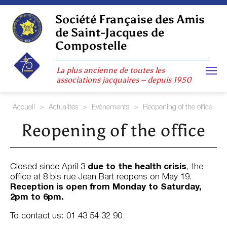
Skip
to
Société Française des Amis
content
de Saint-Jacques de
Compostelle
La plus ancienne de toutes les
associations jacquaires – depuis 1950
Accueil
>
Actualités
>
Evènements
>
Reopening of the office
Reopening of the office
Closed since April 3
due to the health crisis
, the
office at 8 bis rue Jean Bart reopens on May 19.
Reception is open from Monday to Saturday,
2pm to 6pm.
To contact us: 01 43 54 32 90