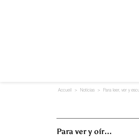
Accueil
>
Noticias
>
Para leer, ver y es
Para ver y oír…