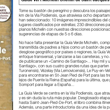
Guide Vert Michelin
Chemin de Saint Jacques
Tome su bastón de peregrino y descubra los paisajes
km de la Via Podiensis, que atraviesa ocho departame
han seleccionado: 10 imágenes imprescindibles del d
lugares clasificados por estrellas; 230 direcciones pa
planos Michelin con nuestras direcciones posicionadas
sugerencias de etapas de 5 o 6 días.
No hace falta presentar la Guía Verde Michelin, compa
transmitida de padres a hijos como un bastón de pereg
desglose geográfico por países o regiones, la Guía 
enfoque transversal, y lanzarse a las carreteras, y n
de publicarse un «Camino de Santiago»… Hay mil y 
Santiago», con sus cuatro grandes rutas que parten 
Turonensis), Vézelay (Via Lemovicensis), Le Puy-en-Vela
para encontrarse en St-Jean Pied de Port para las tr
lejos de Puente la Reina (España) para la última, que 
Somport para llegar a España…
La Guía Verde se centra en la Via Podiensis, que at
y es sin duda la ruta más popular. Desglosado etapa
hasta Saint-Jean-Pied-De-Port, el libro combina itine
Además, una parte introductoria da una idea de la pa