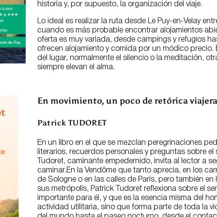
historia y, por supuesto, la organización del viaje.
Lo ideal es realizar la ruta desde Le Puy-en-Velay ent
cuando es más probable encontrar alojamientos abie
oferta es muy variada, desde campings y refugios h
ofrecen alojamiento y comida por un módico precio. 
del lugar, normalmente el silencio o la meditación, 
siempre elevan el alma.
En movimiento, un poco de retórica viajer
Patrick TUDORET
En un libro en el que se mezclan peregrinaciones ped
literarios, recuerdos personales y preguntas sobre el 
Tudoret, caminante empedernido, invita al lector a se
caminar.En la Vendôme que tanto aprecia, en los ca
de Sologne o en las calles de París, pero también en
sus metrópolis, Patrick Tudoret reflexiona sobre el s
importante para él, y que es la esencia misma del h
actividad utilitaria, sino que forma parte de toda la
del mundo hasta el paseo nocturno, desde el contac