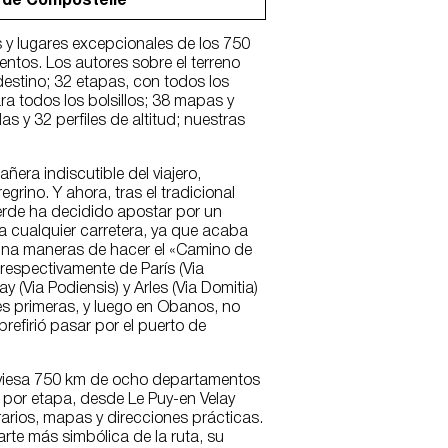
 de Compostelle
 y lugares excepcionales de los 750
ntos. Los autores sobre el terreno
estino; 32 etapas, con todos los
ra todos los bolsillos; 38 mapas y
 y 32 perfiles de altitud; nuestras
ñera indiscutible del viajero,
rino. Y ahora, tras el tradicional
Verde ha decidido apostar por un
o a cualquier carretera, ya que acaba
una maneras de hacer el «Camino de
respectivamente de París (Via
y (Via Podiensis) y Arles (Via Domitia)
es primeras, y luego en Obanos, no
prefirió pasar por el puerto de
raviesa 750 km de ocho departamentos
 por etapa, desde Le Puy-en Velay
rarios, mapas y direcciones prácticas.
rte más simbólica de la ruta, su