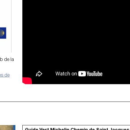
eb de la
es de