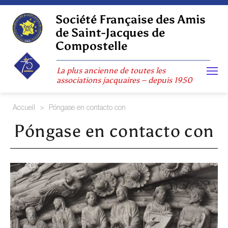
Skip
to
Société Française des Amis
content
de Saint-Jacques de
Compostelle
La plus ancienne de toutes les
associations jacquaires – depuis 1950
Accueil
>
Póngase en contacto con
Póngase en contacto con