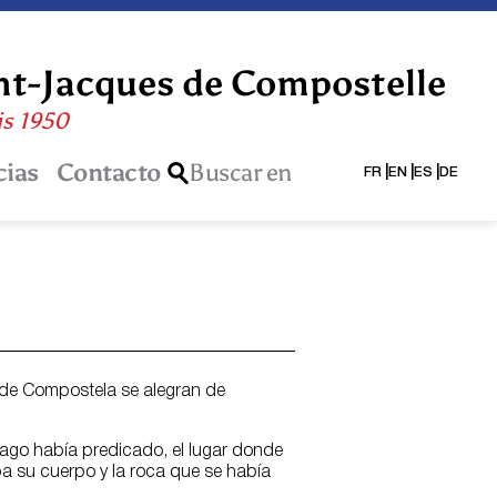
int-Jacques de Compostelle
is 1950
cias
Contacto
Buscar en
FR
EN
ES
DE
o de Compostela se alegran de
iago había predicado, el lugar donde
 su cuerpo y la roca que se había