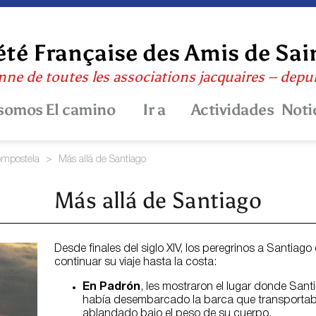
été Française des Amis de Sa
nne de toutes les associations jacquaires – depu
 somos
El camino
Ir a
Actividades
Noti
ompostela
>
Más allá de Santiago
Más allá de Santiago
Desde finales del siglo XIV, los peregrinos a Santiag
continuar su viaje hasta la costa:
En Padrón
, les mostraron el lugar donde Sant
había desembarcado la barca que transportaba
ablandado bajo el peso de su cuerpo.