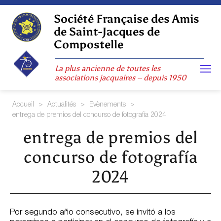
Skip
to
Société Française des Amis
content
de Saint-Jacques de
Compostelle
La plus ancienne de toutes les
associations jacquaires – depuis 1950
Accueil
>
Actualités
>
Evènements
>
entrega de premios del concurso de fotografía 2024
entrega de premios del
concurso de fotografía
2024
Por segundo año consecutivo, se invitó a los