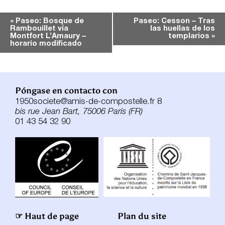
Navegación
«
Paseo: Bosque de
Paseo: Cesson – Tras
Rambouillet vía
las huellas de los
del
Montfort L’Amaury –
templarios
»
Evento
horario modificado
Póngase en contacto con
1950societe@amis-de-compostelle.fr 8
bis rue Jean Bart, 75006 París (FR)
01 43 54 32 90
☞ Haut de page
Plan du site