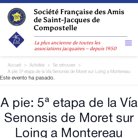
Skip
to
Société Française des Amis
content
de Saint-Jacques de
Compostelle
La plus ancienne de toutes les
associations jacquaires – depuis 1950
Accueil
>
Activités
>
Se retrouver
>
A pie: 5ª etapa de la Vía Senonsis de Moret sur Loing a Montereau
Este evento ha pasado.
A pie: 5ª etapa de la Vía
Senonsis de Moret sur
Loing a Montereau