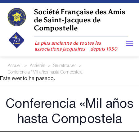
Skip
to
Société Française des Amis
content
de Saint-Jacques de
Compostelle
La plus ancienne de toutes les
associations jacquaires – depuis 1950
Accueil
>
Activités
>
Se retrouver
>
Conferencia “Mil años hasta Compostela
Este evento ha pasado.
Conferencia «Mil años
hasta Compostela