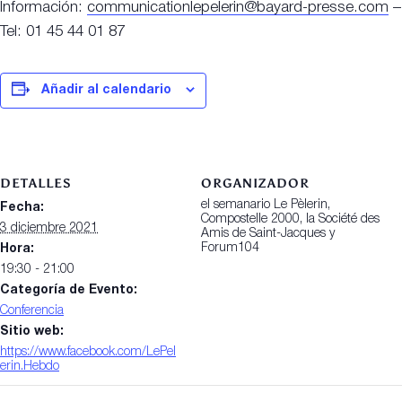
Información:
communicationlepelerin@bayard-
presse.com
–
Tel: 01 45 44 01 87
Añadir al calendario
DETALLES
ORGANIZADOR
el semanario Le Pèlerin,
Fecha:
Compostelle 2000, la Société des
3 diciembre 2021
Amis de Saint-Jacques y
Forum104
Hora:
19:30 - 21:00
Categoría de Evento:
Conferencia
Sitio web:
https://www.facebook.com/LePel
erin.Hebdo