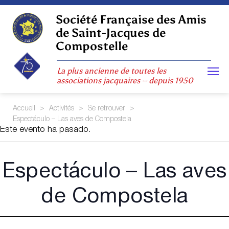
Skip
to
Société Française des Amis
content
de Saint-Jacques de
Compostelle
La plus ancienne de toutes les
associations jacquaires – depuis 1950
Accueil
>
Activités
>
Se retrouver
>
Espectáculo – Las aves de Compostela
Este evento ha pasado.
Espectáculo – Las aves
de Compostela