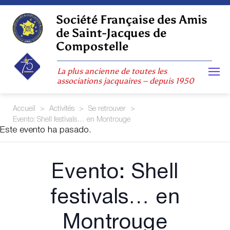
Skip
to
Société Française des Amis
content
de Saint-Jacques de
Compostelle
La plus ancienne de toutes les
associations jacquaires – depuis 1950
Accueil
>
Activités
>
Se retrouver
>
Evento: Shell festivals… en Montrouge
Este evento ha pasado.
Evento: Shell
festivals… en
Montrouge