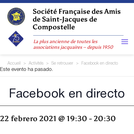
Skip
to
Société Française des Amis
content
de Saint-Jacques de
Compostelle
La plus ancienne de toutes les
associations jacquaires – depuis 1950
Accueil
>
Activités
>
Se retrouver
>
Facebook en directo
Este evento ha pasado.
Facebook en directo
22 febrero 2021 @ 19:30
-
20:30