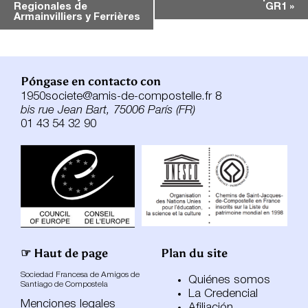
Evento
Regionales de
GR1
»
Armainvilliers y Ferrières
Póngase en contacto con
1950societe@amis-de-compostelle.fr 8
bis rue Jean Bart, 75006 París (FR)
01 43 54 32 90
☞ Haut de page
Plan du site
Sociedad Francesa de Amigos de
Quiénes somos
Santiago de Compostela
La Credencial
Menciones legales
Afiliación,