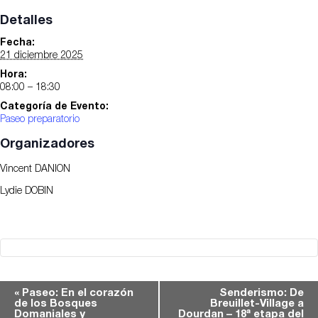
Detalles
Fecha:
21 diciembre 2025
Hora:
08:00 – 18:30
Categoría de Evento:
Paseo preparatorio
Organizadores
Vincent DANION
Lydie DOBIN
Navegación
«
Paseo: En el corazón
Senderismo: De
de los Bosques
Breuillet-Village a
del
Domaniales y
Dourdan – 18ª etapa del