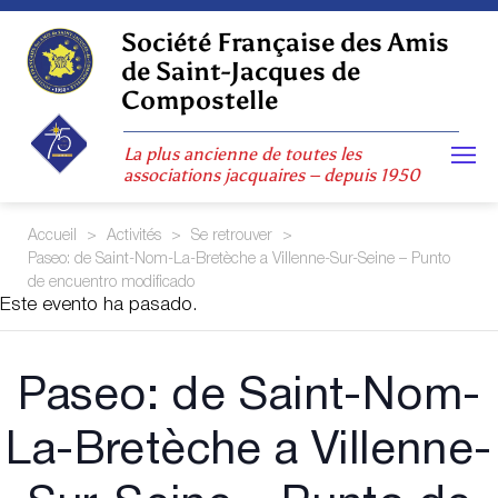
Skip
to
Société Française des Amis
content
de Saint-Jacques de
Compostelle
La plus ancienne de toutes les
associations jacquaires – depuis 1950
Accueil
>
Activités
>
Se retrouver
>
Paseo: de Saint-Nom-La-Bretèche a Villenne-Sur-Seine – Punto
de encuentro modificado
Este evento ha pasado.
Paseo: de Saint-Nom-
La-Bretèche a Villenne-