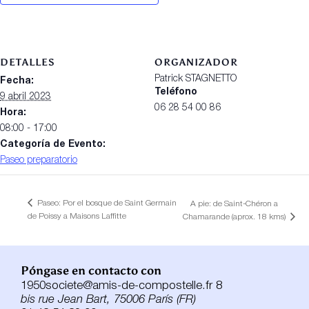
DETALLES
ORGANIZADOR
Patrick STAGNETTO
Fecha:
Teléfono
9 abril 2023
06 28 54 00 86
Hora:
08:00 - 17:00
Categoría de Evento:
Paseo preparatorio
Paseo: Por el bosque de Saint Germain
A pie: de Saint-Chéron a
de Poissy a Maisons Laffitte
Chamarande (aprox. 18 kms)
Póngase en contacto con
1950societe@amis-de-compostelle.fr 8
bis rue Jean Bart, 75006 París (FR)