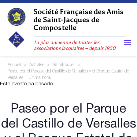
Skip
to
Société Française des Amis
content
de Saint-Jacques de
Compostelle
La plus ancienne de toutes les
associations jacquaires – depuis 1950
Accueil
>
Activités
>
Se retrouver
>
Paseo por el Parque del Castillo de Versalles y el Bosque Estatal de
Versalles + Última hora.
Este evento ha pasado.
Paseo por el Parque
del Castillo de Versalles