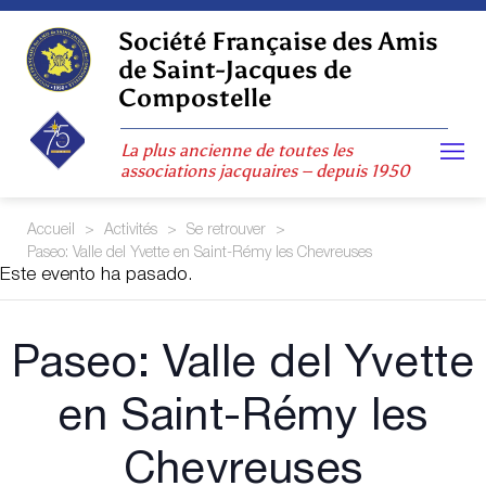
Skip
to
Société Française des Amis
content
de Saint-Jacques de
Compostelle
La plus ancienne de toutes les
associations jacquaires – depuis 1950
Accueil
>
Activités
>
Se retrouver
>
Paseo: Valle del Yvette en Saint-Rémy les Chevreuses
Este evento ha pasado.
Paseo: Valle del Yvette
en Saint-Rémy les
Chevreuses