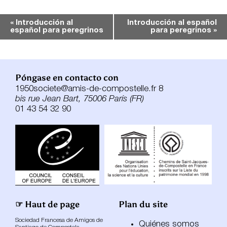
Navegación
«
Introducción al
Introducción al español
español para peregrinos
para peregrinos
»
del
Evento
Póngase en contacto con
1950societe@amis-de-compostelle.fr 8
bis rue Jean Bart, 75006 París (FR)
01 43 54 32 90
☞ Haut de page
Plan du site
Sociedad Francesa de Amigos de
Quiénes somos