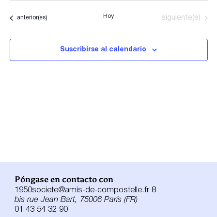
la
vist
búsque
fecha.
Hoy
Eventos
Eventos
siguiente(s)
anterior(es)
de
y
Eve
vistas
Suscribirse al calendario
de
Eventos
Póngase en contacto con
1950societe@amis-de-compostelle.fr 8
bis rue Jean Bart, 75006 París (FR)
01 43 54 32 90