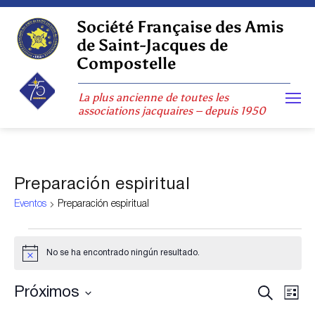
Skip
to
Société Française des Amis
content
de Saint-Jacques de
Compostelle
La plus ancienne de toutes les
associations jacquaires – depuis 1950
Preparación espiritual
Eventos
Preparación espiritual
Eventos
No se ha encontrado ningún resultado.
Aviso
Navega
Nav
Buscar
Próximos
Lista
de
de
Selecciona