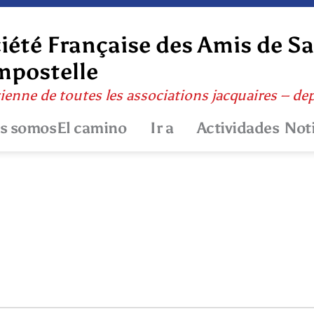
iété Française des Amis de S
postelle
ienne de toutes les associations jacquaires – de
s somos
El camino
Ir a
Actividades
Not