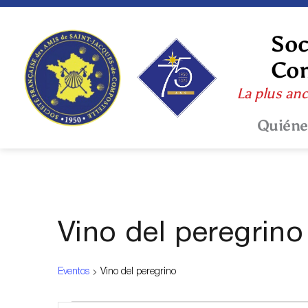
Skip
to
content
Soc
Com
La plus anc
Quiéne
Vino del peregrino
Eventos
Vino del peregrino