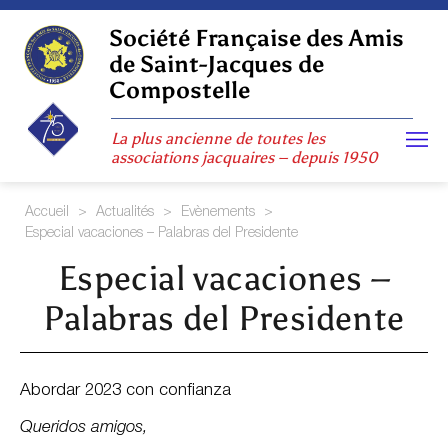
Skip
to
Société Française des Amis
content
de Saint-Jacques de
Compostelle
La plus ancienne de toutes les
associations jacquaires – depuis 1950
Accueil
>
Actualités
>
Evènements
>
Especial vacaciones – Palabras del Presidente
Especial vacaciones –
Palabras del Presidente
Abordar 2023 con confianza
Queridos amigos,