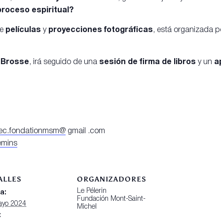
proceso espiritual?
de
películas
y
proyecciones fotográficas
, está organizada p
 Brosse
, irá seguido de una
sesión de firma de libros
y un
a
ec.fondationmsm@
gmail .com
hemins
ALLES
ORGANIZADORES
Le Pélerin
a:
Fundación Mont-Saint-
ayo 2024
Michel
: