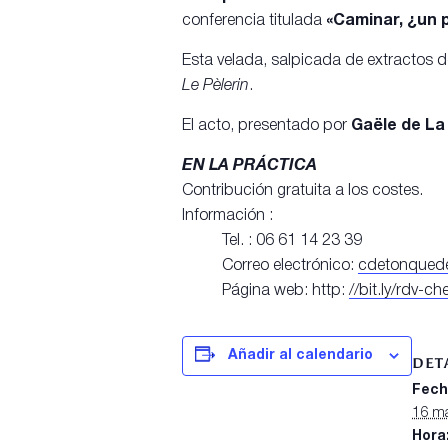
conferencia titulada
«Caminar, ¿un 
Esta velada, salpicada de extractos 
Le Pèlerin
.
El acto, presentado por
Gaële de La
EN LA PRÁCTICA
Contribución gratuita a los costes.
Información :
Tel. : 06 61 14 23 39
Correo electrónico:
cdetonqued
Página web: http:
//bit.ly/rdv-c
Añadir al calendario
DET
Fech
16 m
Hora