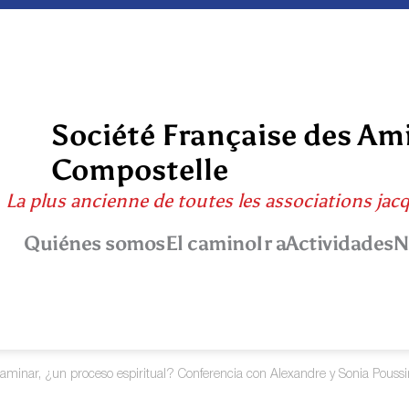
Société Française des Am
Compostelle
La plus ancienne de toutes les associations jac
Quiénes somos
El camino
Ir a
Actividades
N
aminar, ¿un proceso espiritual? Conferencia con Alexandre y Sonia Poussi