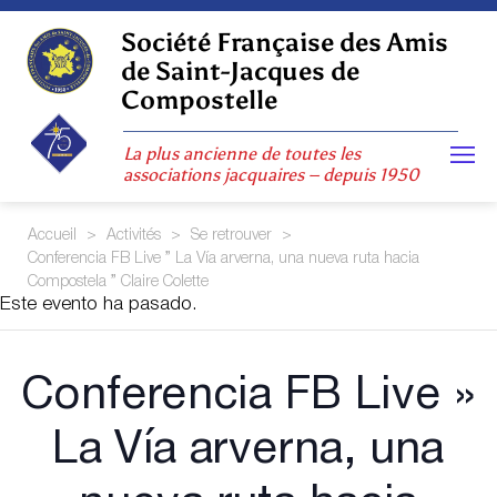
Skip
to
Société Française des Amis
content
de Saint-Jacques de
Compostelle
La plus ancienne de toutes les
associations jacquaires – depuis 1950
Accueil
>
Activités
>
Se retrouver
>
Conferencia FB Live ” La Vía arverna, una nueva ruta hacia
Compostela ” Claire Colette
Este evento ha pasado.
Conferencia FB Live »
La Vía arverna, una