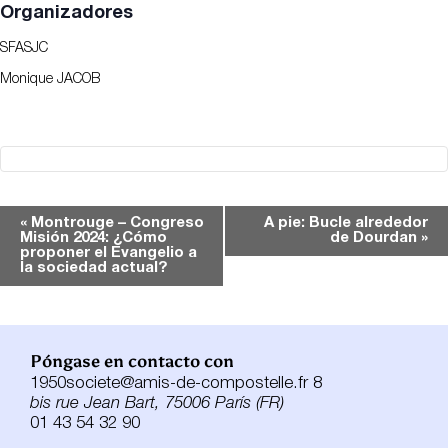
Organizadores
SFASJC
Monique JACOB
Navegación
«
Montrouge – Congreso
A pie: Bucle alrededor
Misión 2024: ¿Cómo
de Dourdan
»
del
proponer el Evangelio a
Evento
la sociedad actual?
Póngase en contacto con
1950societe@amis-de-compostelle.fr 8
bis rue Jean Bart, 75006 París (FR)
01 43 54 32 90