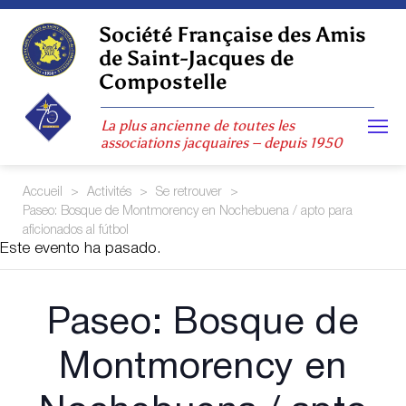
Skip
to
Société Française des Amis
content
de Saint-Jacques de
Compostelle
La plus ancienne de toutes les
associations jacquaires – depuis 1950
Accueil
>
Activités
>
Se retrouver
>
Paseo: Bosque de Montmorency en Nochebuena / apto para
aficionados al fútbol
Este evento ha pasado.
Paseo: Bosque de
Montmorency en