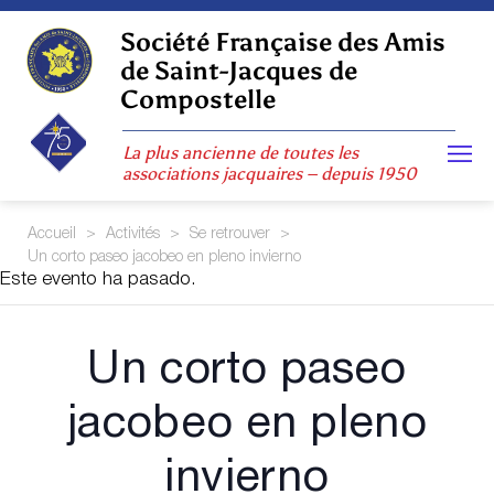
Skip
to
Société Française des Amis
content
de Saint-Jacques de
Compostelle
La plus ancienne de toutes les
associations jacquaires – depuis 1950
Accueil
>
Activités
>
Se retrouver
>
Un corto paseo jacobeo en pleno invierno
Este evento ha pasado.
Un corto paseo
jacobeo en pleno
invierno