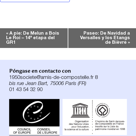
Navegación
«
A pie: De Melun a Bois
Paseo: De Navidad a
Le Roi – 14ª etapa del
Versalles y los Etangs
del
GR1
de Bièvre
»
Evento
Póngase en contacto con
1950societe@amis-de-compostelle.fr 8
bis rue Jean Bart, 75006 París (FR)
01 43 54 32 90