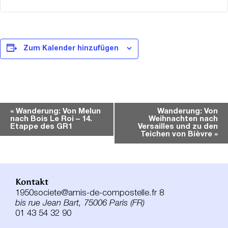
Zum Kalender hinzufügen
Veranstaltung-
«
Wanderung: Von Melun
Wanderung: Von
nach Bois Le Roi – 14.
Weihnachten nach
Navigation
Etappe des GR1
Versailles und zu den
Teichen von Bièvre
»
Kontakt
1950societe@amis-de-compostelle.fr 8
bis rue Jean Bart, 75006 Paris (FR)
01 43 54 32 90