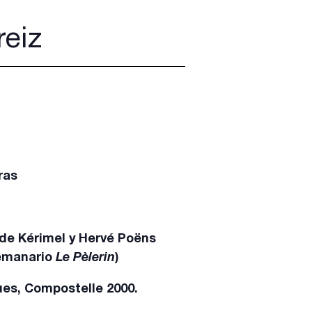
reiz
ras
 de Kérimel y Hervé Poëns
semanario
Le Pèlerin
)
ues, Compostelle 2000.