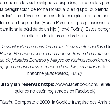
retón que une los siete antiguos obispados, ofrece a los pe
sta peregrinación de forma individual o en grupo, cubriendo 
darán las diferentes facetas de la peregrinación, con abund
entura de la hospitalidad (Ronan Pérennou), peregrinaciones 
 para llorar la pérdida de un hijo (Hervé Poëns). Estos pere
prácticos a los futuros trobreiziens.
 la asociación Les chemins du Tro Breiz y autor del libro
Un
; Ronan Pérennou recorre cada año un tramo de la ruta co
onio de jubilados Bertrand y Maryse de Kérimel recorrieron e
, que peregrinó tras la muerte de su hijo, es autor de
Tro-
bretonne
(autoeditado, 2018).
uito y sin reserva): https:
//www.facebook.com/LePele
quienes no estén registrados en Facebook)
Pèlerin
, Compostelle 2000, la Société française des Amis