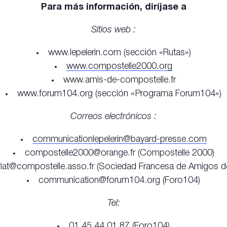
Para más información, diríjase a
Sitios web :
www.lepelerin.com (sección «Rutas»)
www.compostelle2000.org
www.amis-de-compostelle.fr
www.forum104.org (sección «Programa Forum104»)
Correos electrónicos :
communicationlepelerin@bayard-presse.com
compostelle2000@orange.fr (Compostelle 2000)
riat@compostelle.asso.fr (Sociedad Francesa de Amigos d
communication@forum104.org (Foro104)
Tel:
01 45 44 01 87 (Foro104)