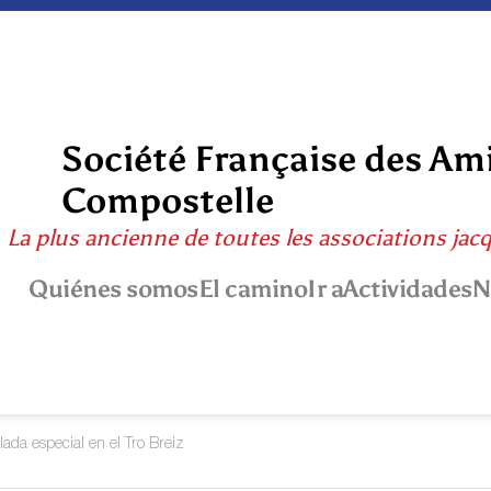
Société Française des Am
Compostelle
La plus ancienne de toutes les associations jac
Quiénes somos
El camino
Ir a
Actividades
N
lada especial en el Tro Breiz