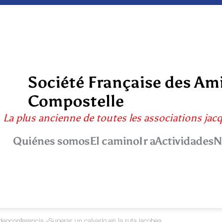
Société Française des Am
Compostelle
La plus ancienne de toutes les associations jac
Quiénes somos
El camino
Ir a
Actividades
N
deoconferencia «Superar un calvario en la ruta jacobea