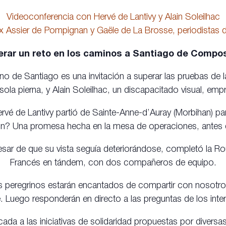
Videoconferencia con Hervé de Lantivy y Alain Soleilhac
x Assier de Pompignan y Gaële de La Brosse, periodistas 
rar un reto en los caminos a Santiago de Compo
 de Santiago es una invitación a superar las pruebas de la
ola pierna, y Alain Soleilhac, un discapacitado visual, emp
vé de Lantivy partió de Sainte-Anne-d’Auray (Morbihan) pa
? Una promesa hecha en la mesa de operaciones, antes de 
pesar de que su vista seguía deteriorándose, completó la Ro
Francés en tándem, con dos compañeros de equipo.
os peregrinos estarán encantados de compartir con nosotr
e. Luego responderán en directo a las preguntas de los inte
ada a las iniciativas de solidaridad propuestas por diversas 