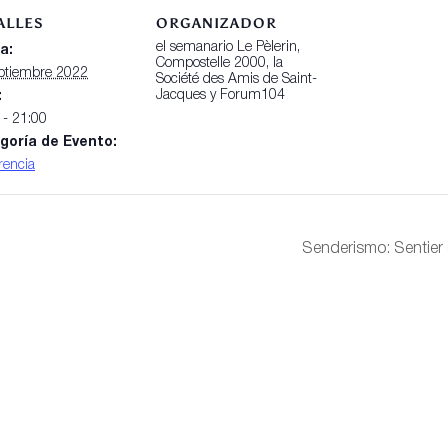
ALLES
ORGANIZADOR
el semanario Le Pèlerin,
a:
Compostelle 2000, la
ptiembre 2022
Société des Amis de Saint-
Jacques y Forum104
:
 - 21:00
goría de Evento:
rencia
Senderismo: Sentier 
Póngase en contacto con
1950societe@amis-de-compos
bis rue Jean Bart, 75006 París
01 43 54 32 90