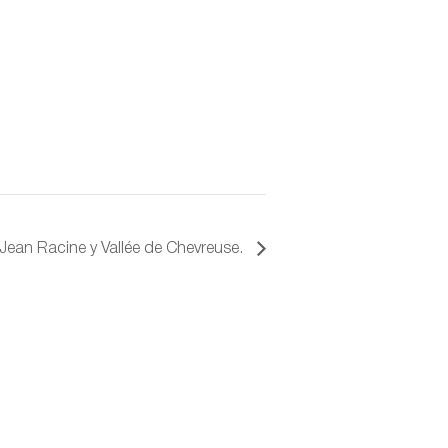
Jean Racine y Vallée de Chevreuse.
Plan du site
telle.fr 8
Quiénes
 (FR)
somos
La
Credencial
Afiliación,