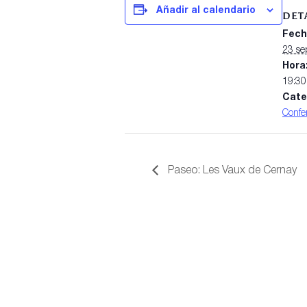
Añadir al calendario
DET
Fech
23 se
Hora
19:30
Cate
Confe
Paseo: Les Vaux de Cernay
☞ Haut de page
Sociedad Francesa de
Amigos de Santiago de
Compostela
Menciones legales