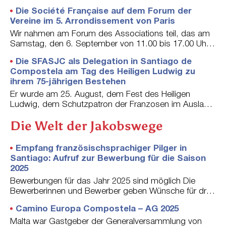
n
Gesichter, die zufrieden feststellten, dass der
Die Société Française auf dem Forum der
g
Bekanntheitsgrad des Referenten sie motiviert hatte. In
Vereine im 5. Arrondissement von Paris
d
der Tat war Patrick Huchet
e
Wir nahmen am Forum des Associations teil, das am
r
Samstag, den 6. September von 11.00 bis 17.00 Uhr
J
im Festsaal des Rathauses des 5.
Die SFASJC als Delegation in Santiago de
a
Compostela am Tag des Heiligen Ludwig zu
k
ihrem 75-jährigen Bestehen
o
b
Er wurde am 25. August, dem Fest des Heiligen
u
Ludwig, dem Schutzpatron der Franzosen im Ausland,
s
gewählt, um den 75. Jahrestag der Société Française
Die Welt der Jakobswege
-
des Amis de Saint-Jacques de Compostelle zu
A
begehen.
u
Empfang französischsprachiger Pilger in
s
Santiago: Aufruf zur Bewerbung für die Saison
z
2025
e
Bewerbungen für das Jahr 2025 sind möglich Die
i
Bewerberinnen und Bewerber geben Wünsche für drei
c
Wochenenden ab (vom1. bis 15. des Monats oder
h
Camino Europa Compostela – AG 2025
vom 16. bis 30. oder 31. des Monats). Sie verpflichten
n
sich, bis zur Bestätigung am 18. Januar 2025 für die
Malta war Gastgeber der Generalversammlung von
u