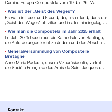
von ihnen gewählten Zeiträume zur Verfügung zu…
Camino Europa Compostela vom 19. bis 26. Mai
n
E
weiterlesen
g
Was ist der „Geist des Weges“?
m
2
p
Es war ein Leser und Freund, der, als er fand, dass der
0
f
„Geist des Weges“ oft zitiert und in alles hineingelegt
2
a
wurde, mich dazu brachte, mir diese Frage zu stellen.
5
Wie man die Compostela im Jahr 2025 erhält
n
g
Im Jahr 2025 beschloss die Kathedrale von Santiago,
f
die Anforderungen leicht zu ändern und den Abschnitt,
r
den der Pilger zurücklegen muss, weniger restriktiv zu
Generalversammlung von Compostelle
a
gestalten.
Bretagne
n
z
Anne-Marie Podesta, unsere Vizepräsidentin, vertrat
ö
die Société Française des Amis de Saint Jacques de
s
Compostelle am 8. März bei der Generalversammlung
i
dieses dynamischen Vereins, der fast 2200 Mitglieder
s
in den fünf bretonischen Departements zählt.
c
h
s
p
r
Kontakt