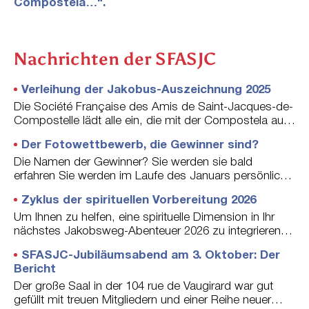
Compostela…“.
Nachrichten der SFASJC
Verleihung der Jakobus-Auszeichnung 2025
Die Société Française des Amis de Saint-Jacques-de-
Compostelle lädt alle ein, die mit der Compostela aus
Santiago zurückgekehrt sind, und bittet sie darum.
Der Fotowettbewerb, die Gewinner sind?
Wenn man den Statistiken des Pilgerbüros in Santiago
Glauben schenken darf, sind die Franzosen im
Die Namen der Gewinner? Sie werden sie bald
Vergleich zu anderen Nationalitäten immer noch in
erfahren Sie werden im Laufe des Januars persönlich
geringer Zahl auf dem Weg nach Santiago. Sie aber
per E-Mail und über die Internetseite der Gesellschaft
Zyklus der spirituellen Vorbereitung 2026
V
sind den…
informiert.
weiterlesen
e
Um Ihnen zu helfen, eine spirituelle Dimension in Ihr
r
nächstes Jakobsweg-Abenteuer 2026 zu integrieren,
l
organisiert die SFASJC
SFASJC-Jubiläumsabend am 3. Oktober: Der
e
Bericht
i
h
Der große Saal in der 104 rue de Vaugirard war gut
u
gefüllt mit treuen Mitgliedern und einer Reihe neuer