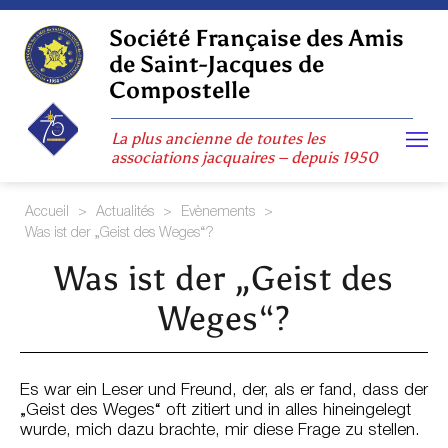
Skip
to
Société Française des Amis
content
de Saint-Jacques de
Compostelle
La plus ancienne de toutes les
associations jacquaires – depuis 1950
Accueil
>
Actualités
>
Evènements
>
Was ist der „Geist des Weges“?
Was ist der „Geist des
Weges“?
Es war ein Leser und Freund, der, als er fand, dass der
„Geist des Weges“ oft zitiert und in alles hineingelegt
wurde, mich dazu brachte, mir diese Frage zu stellen.