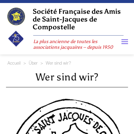
Skip
to
Société Française des Amis
content
de Saint-Jacques de
Compostelle
La plus ancienne de toutes les
associations jacquaires – depuis 1950
Accueil
>
Über
>
Wer sind wir?
Wer sind wir?