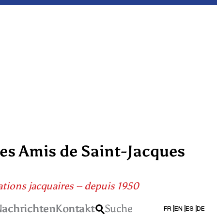
des Amis de Saint-Jacques
ations jacquaires – depuis 1950
achrichten
Kontakt
Suche
FR
EN
ES
DE