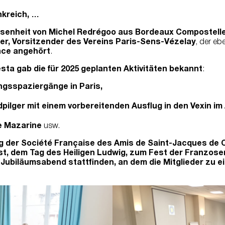
kreich, …
senheit von Michel Redrégoo
aus Bordeaux Compostell
ier, Vorsitzender des Vereins Paris-Sens-Vézelay
, der eb
nce angehört
.
ta gab die für 2025 geplanten Aktivitäten bekannt
:
ngsspaziergänge in Paris,
pilger mit einem vorbereitenden Ausflug in den Vexin im 
e Mazarine
usw.
g der Société Française des Amis de Saint-Jacques de C
st, dem Tag des Heiligen Ludwig, zum Fest der Franzose
Jubiläumsabend stattfinden, an dem die Mitglieder zu e