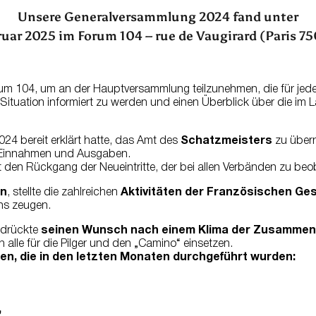
Unsere Generalversammlung 2024 fand unter
ruar 2025 im Forum 104 – rue de Vaugirard (Paris 75
um 104, um an der Hauptversammlung teilzunehmen, die für jeden 
le Situation informiert zu werden und einen Überblick über die i
2024 bereit erklärt hatte, das Amt des
Schatzmeisters
zu übern
 Einnahmen und Ausgaben.
zt den Rückgang der Neueintritte, der bei allen Verbänden zu beo
in
, stellte die zahlreichen
Aktivitäten der Französischen Ges
ins zeugen.
drückte
seinen Wunsch nach einem Klima der Zusammen
h alle für die Pilger und den „Camino“ einsetzen.
gen, die in den letzten Monaten durchgeführt wurden:
,