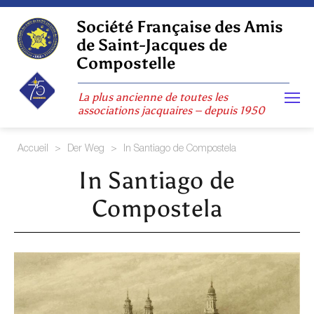
Skip
to
Société Française des Amis
content
de Saint-Jacques de
Compostelle
La plus ancienne de toutes les
associations jacquaires – depuis 1950
Accueil
>
Der Weg
>
In Santiago de Compostela
In Santiago de
Compostela