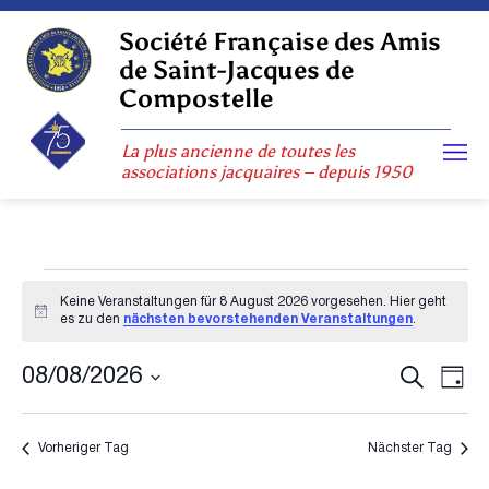
Skip
to
Société Française des Amis
content
de Saint-Jacques de
Compostelle
La plus ancienne de toutes les
associations jacquaires – depuis 1950
Veranstaltungen
Keine Veranstaltungen für 8 August 2026 vorgesehen. Hier geht
für
Hinweis
es zu den
nächsten bevorstehenden Veranstaltungen
.
8
Veranst
August
Vera
Suche
08/08/2026
Tag
2026
Suche
Ansi
Datum
wählen.
Navi
und
Vorheriger Tag
Nächster Tag
Ansicht