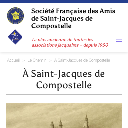
Skip
to
Société Française des Amis
content
de Saint-Jacques de
Compostelle
La plus ancienne de toutes les
associations jacquaires – depuis 1950
Accueil
>
Le Chemin
>
À Saint-Jacques de Compostelle
À Saint-Jacques de
Compostelle