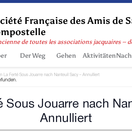
ciété Française des Amis de 
mpostelle
ncienne de toutes les associations jacquaires – 
er
Der Weg
Gehen
Aktivitäten
Nach
n La Ferté Sous Jouarre nach Nanteuil Sacy – Annulliert
gefunden.
é Sous Jouarre nach Nan
Annulliert