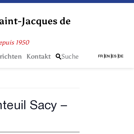
Saint-Jacques de
depuis 1950
richten
Kontakt
Suche
FR
EN
ES
DE
teuil Sacy –