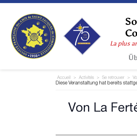
Skip
to
content
So
Co
La plus a
Üb
Accueil
>
Activités
>
Se retrouver
>
Vo
Diese Veranstaltung hat bereits statt
Von La Fert