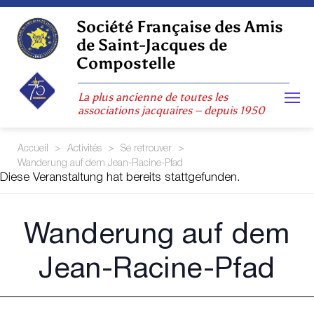
Skip
to
Société Française des Amis
content
de Saint-Jacques de
Compostelle
La plus ancienne de toutes les
associations jacquaires – depuis 1950
Accueil
>
Activités
>
Se retrouver
>
Wanderung auf dem Jean-Racine-Pfad
Diese Veranstaltung hat bereits stattgefunden.
Wanderung auf dem
Jean-Racine-Pfad