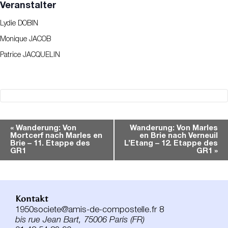
Veranstalter
Lydie DOBIN
Monique JACOB
Patrice JACQUELIN
Veranstaltung-
«
Wanderung: Von
Wanderung: Von Marles
Mortcerf nach Marles en
en Brie nach Verneuil
Navigation
Brie – 11. Etappe des
L’Etang – 12. Etappe des
GR1
GR1
»
Kontakt
1950societe@amis-de-compostelle.fr 8
bis rue Jean Bart, 75006 Paris (FR)