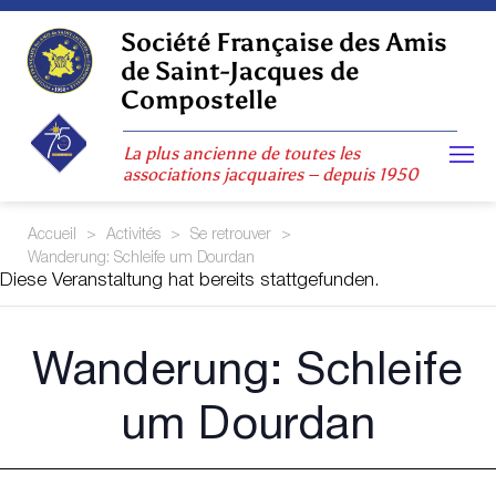
Skip
to
Société Française des Amis
content
de Saint-Jacques de
Compostelle
La plus ancienne de toutes les
associations jacquaires – depuis 1950
Accueil
>
Activités
>
Se retrouver
>
Wanderung: Schleife um Dourdan
Diese Veranstaltung hat bereits stattgefunden.
Wanderung: Schleife
um Dourdan