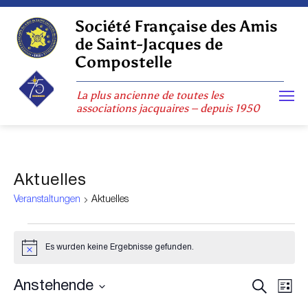
Skip
to
Société Française des Amis
content
de Saint-Jacques de
Compostelle
La plus ancienne de toutes les
associations jacquaires – depuis 1950
Aktuelles
Veranstaltungen
Aktuelles
Veranstaltungen
Es wurden keine Ergebnisse gefunden.
Hinweis
Veranst
Vera
Suche
Anstehende
Liste
Suche
Ansi
Datum