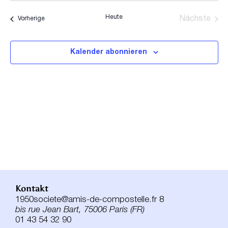
wählen.
Navi
und
Heute
Veranstaltungen
Nächste
Vorherige
Ansicht
Veransta
Navigat
Kalender abonnieren
Kontakt
1950societe@amis-de-compostelle.fr 8
bis rue Jean Bart, 75006 Paris (FR)
01 43 54 32 90