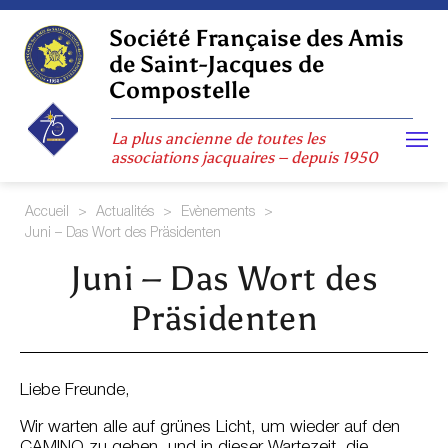
Skip
to
Société Française des Amis
content
de Saint-Jacques de
Compostelle
La plus ancienne de toutes les
associations jacquaires – depuis 1950
Accueil
>
Actualités
>
Evènements
>
Juni – Das Wort des Präsidenten
Juni – Das Wort des
Präsidenten
Liebe Freunde,
Wir warten alle auf grünes Licht, um wieder auf den
CAMINO zu gehen, und in dieser Wartezeit, die