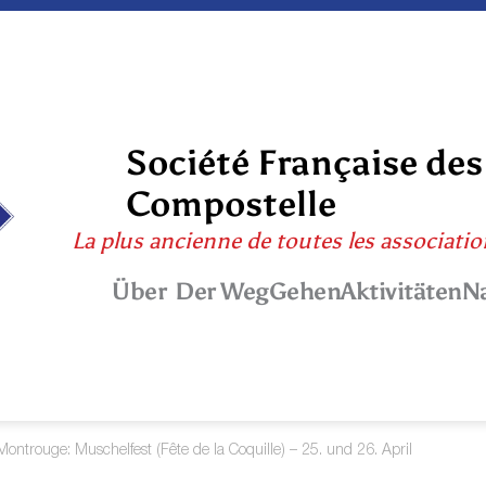
Société Française des
Compostelle
La plus ancienne de toutes les associati
Über
Der Weg
Gehen
Aktivitäten
N
Montrouge: Muschelfest (Fête de la Coquille) – 25. und 26. April