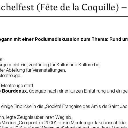
elfest (Fête de la Coquille) – 
egann mit einer Podiumsdiskussion zum Thema: Rund u
r ;
ürgermeisterin, zuständig für Kultur und Kulturerbe,
der Abteilung für Veranstaltungen,
 Montrouge.
 Montrouge statt.
s Bourdeaux
, übergab nach einer kurzen Einführung und einig
einige Einblicke in die „Société Française des Amis de Saint J
n, legte Zeugnis über ihren Weg ab,
es Vereins „Compostela 2000“, der in Montrouge Jakobusschilder 