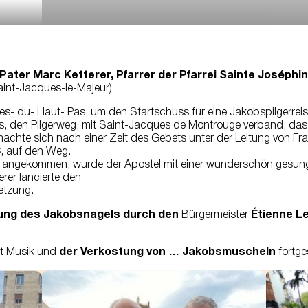
 Pater Marc Ketterer, Pfarrer der Pfarrei Sainte Joséph
aint-Jacques-le-Majeur)
es- du- Haut- Pas, um den Startschuss für eine Jakobspilgerrei
, den Pilgerweg, mit Saint-Jacques de Montrouge verband, das a
chte sich nach einer Zeit des Gebets unter der Leitung von Fr
, auf den Weg.
r angekommen, wurde der Apostel mit einer wunderschön gesunge
erer lancierte den
etzung.
ngung des Jakobsnagels durch den
Bürgermeister
Étienne L
it Musik und
der Verkostung von … Jakobsmuscheln
fortge