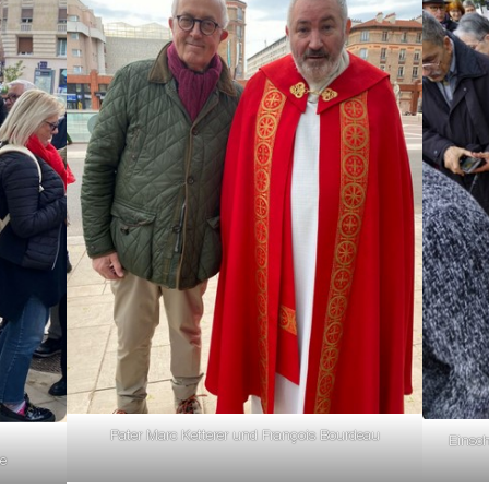
Pater Marc Ketterer und François Bourdeau
Einsch
ge