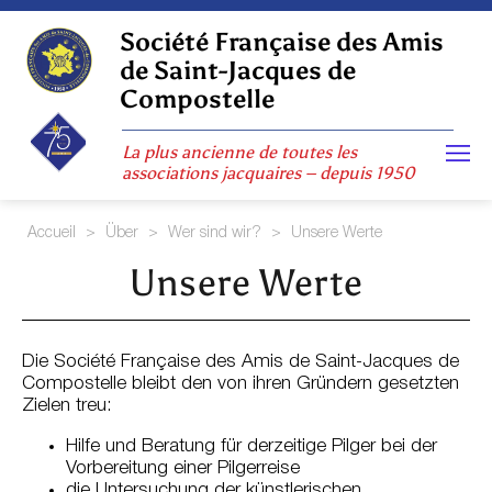
Skip
to
Société Française des Amis
content
de Saint-Jacques de
Compostelle
La plus ancienne de toutes les
associations jacquaires – depuis 1950
Accueil
>
Über
>
Wer sind wir?
>
Unsere Werte
Unsere Werte
Die Société Française des Amis de Saint-Jacques de
Compostelle bleibt den von ihren Gründern gesetzten
Zielen treu:
Hilfe und Beratung für derzeitige Pilger bei der
Vorbereitung einer Pilgerreise
die Untersuchung der künstlerischen,