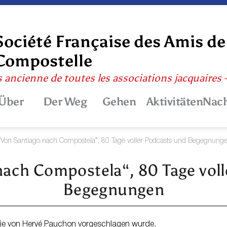
Société Française des Amis de
Compostelle
s ancienne de toutes les associations jacquaires
Über
Der Weg
Gehen
Aktivitäten
Nach
“Von Santiago nach Compostela”, 80 Tage voller Podcasts und Begegnung
nach Compostela“, 80 Tage voll
Begegnungen
 die von Hervé Pauchon vorgeschlagen wurde.