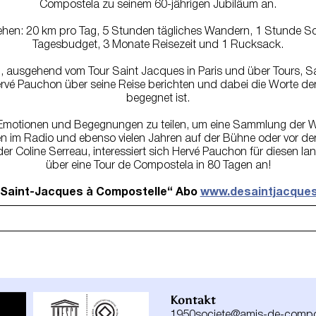
Compostela zu seinem 60-jährigen Jubiläum an.
hen: 20 km pro Tag, 5 Stunden tägliches Wandern, 1 Stunde Sc
Tagesbudget, 3 Monate Reisezeit und 1 Rucksack.
, ausgehend vom Tour Saint Jacques in Paris und über Tours, S
ervé Pauchon über seine Reise berichten und dabei die Worte d
begegnet ist.
, Emotionen und Begegnungen zu teilen, um eine Sammlung der 
en im Radio und ebenso vielen Jahren auf der Bühne oder vor de
der Coline Serreau, interessiert sich Hervé Pauchon für diesen 
über eine Tour de Compostela in 80 Tagen an!
De Saint-Jacques à Compostelle“ Abo
www.desaintjacque
Kontakt
1950societe@amis-de-compost