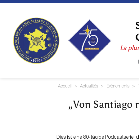
Skip
to
content
La plu
Accueil
>
Actualités
>
Evènements
>
„Von Santiago 
Dies ist eine 80-tägige Podcastserie,