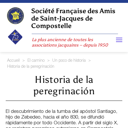
Skip
to
Société Française des Amis
content
de Saint-Jacques de
Compostelle
La plus ancienne de toutes les
associations jacquaires – depuis 1950
Accueil
>
El camino
>
Un poco de historia
>
Historia de la peregrinación
Historia de la
peregrinación
El descubrimiento de la tumba del apóstol Santiago,
hijo de Zebedeo, hacia el año 830, se difundió
rápidamente por todo Occidente. A partir del siglo X,