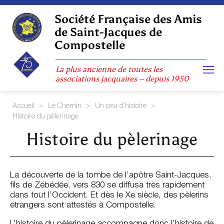
Skip
to
Société Française des Amis
content
de Saint-Jacques de
Compostelle
La plus ancienne de toutes les
associations jacquaires – depuis 1950
Accueil
>
Le Chemin
>
Un peu d’histoire
>
Histoire du pèlerinage
Histoire du pèlerinage
La découverte de la tombe de l’apôtre Saint-Jacques,
fils de Zébédée, vers 830 se diffusa très rapidement
dans tout l’Occident. Et dès le Xe siècle, des pèlerins
étrangers sont attestés à Compostelle.
L’histoire du pèlerinage accompagne donc l’histoire de