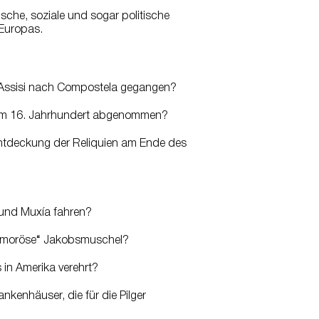
rische, soziale und sogar politische
 Europas.
on Assisi nach Compostela gegangen?
 dem 16. Jahrhundert abgenommen?
ntdeckung der Reliquien am Ende des
e und Muxía fahren?
amoröse“ Jakobsmuschel?
 in Amerika verehrt?
ankenhäuser, die für die Pilger