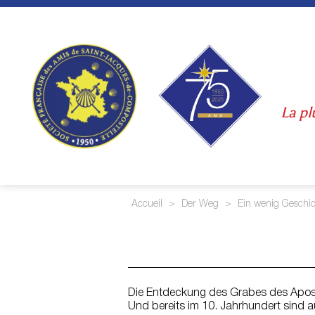
Skip
to
content
La pl
Accueil
>
Der Weg
>
Ein wenig Geschi
Die Entdeckung des Grabes des Apost
Und bereits im 10. Jahrhundert sind 