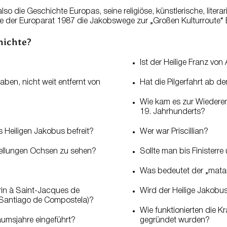
lso die Geschichte Europas, seine religiöse, künstlerische, litera
e der Europarat 1987 die Jakobswege zur „Großen Kulturroute“
chichte?
Ist der Heilige Franz v
aben, nicht weit entfernt von
Hat die Pilgerfahrt ab
Wie kam es zur Wiedere
19. Jahrhunderts?
 Heiligen Jakobus befreit?
Wer war Priscillian?
ellungen Ochsen zu sehen?
Sollte man bis Finisterr
Was bedeutet der „mat
rin à Saint-Jacques de
Wird der Heilige Jakobus
h Santiago de Compostela)?
Wie funktionierten die Kr
umsjahre eingeführt?
gegründet wurden?