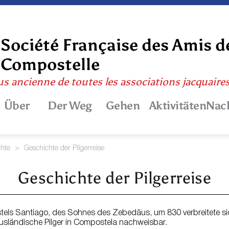
Société Française des Amis d
Compostelle
us ancienne de toutes les associations jacquaire
Über
Der Weg
Gehen
Aktivitäten
Nac
chte
>
Geschichte der Pilgerreise
Geschichte der Pilgerreise
els Santiago, des Sohnes des Zebedäus, um 830 verbreitete si
ausländische Pilger in Compostela nachweisbar.