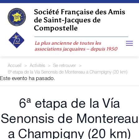
Skip
to
Société Française des Amis
content
de Saint-Jacques de
Compostelle
La plus ancienne de toutes les
associations jacquaires – depuis 1950
Accueil
>
Activités
>
Se retrouver
>
6ª etapa de la Vía Senonsis de Montereau a Champigny (20 km)
Este evento ha pasado.
6ª etapa de la Vía
Senonsis de Montereau
a Champigny (20 km)